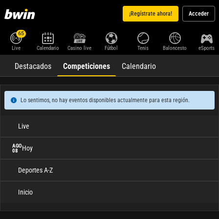
¡Regístrate ahora!
Acceder
65
Live
Calendario
Casino live
Fútbol
Tenis
Baloncesto
eSports
Destacados
Competiciones
Calendario
Lo sentimos, no hay eventos disponibles actualmente para esta región.
Live
AGO
Hoy
08
Deportes A-Z
Inicio