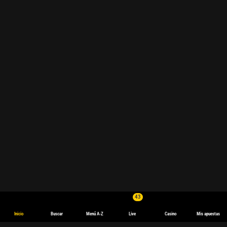
43
Inicio
Buscar
Menú A-Z
Live
Casino
Mis apuestas