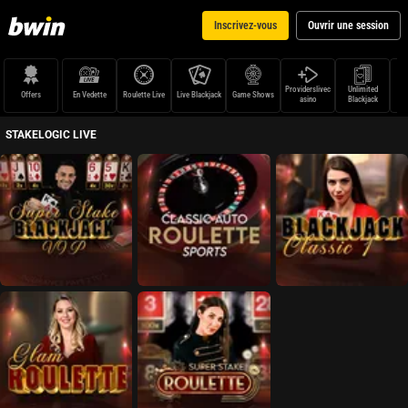
Inscrivez-vous
Ouvrir une session
Providerslivec
Unlimited
Offers
En Vedette
Roulette Live
Live Blackjack
Game Shows
Au
Asino
Blackjack
STAKELOGIC LIVE