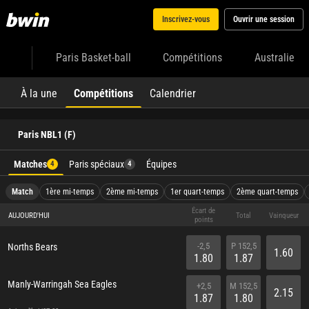
Inscrivez-vous
Ouvrir une session
Paris Basket-ball
Compétitions
Australie
À la une
Compétitions
Calendrier
Paris NBL1 (F)
Matches
Paris spéciaux
Équipes
4
4
Match
1ère mi-temps
2ème mi-temps
1er quart-temps
2ème quart-temps
Écart de
AUJOURD'HUI
Total
Vainqueur
points
-2,5
P 152,5
Norths Bears
1.60
1.80
1.87
Manly-Warringah Sea Eagles
+2,5
M 152,5
2.15
1.87
1.80