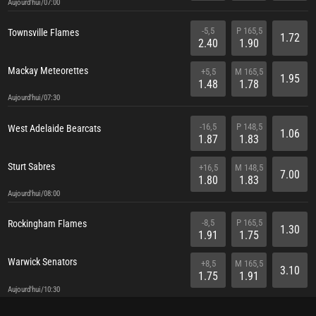
Aujourd'hui/07:00
-5,5
P 165,5
Townsville Flames
1.72
2.40
1.90
Mackay Meteorettes
+5,5
M 165,5
1.95
1.48
1.78
Aujourd'hui/07:30
-16,5
P 148,5
West Adelaide Bearcats
1.06
1.87
1.83
Sturt Sabres
+16,5
M 148,5
7.00
1.80
1.83
Aujourd'hui/08:00
-8,5
P 165,5
Rockingham Flames
1.30
1.91
1.75
Warwick Senators
+8,5
M 165,5
3.10
1.75
1.91
Aujourd'hui/10:30