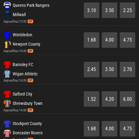
Queens Park Rangers
3.10
3.50
2.25
Millwall
Aujourd'hui/13:00
CP
Wimbledon
1.68
4.00
4.75
Newport County
Aujourd'hui/14:00
CP
Barnsley FC
2.45
3.50
2.70
Wigan Athletic
Aujourd'hui/14:00
CP
Salford City
1.52
4.20
6.00
Shrewsbury Town
Aujourd'hui/14:00
CP
Stockport County
1.68
4.00
4.75
Doncaster Rovers