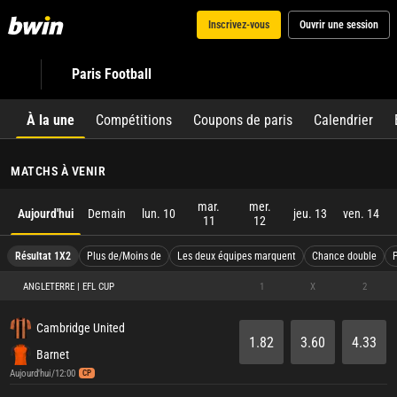
Inscrivez-vous
Ouvrir une session
Paris Football
À la une
Compétitions
Coupons de paris
Calendrier
MATCHS À VENIR
mar.
mer.
Aujourd'hui
Demain
lun. 10
jeu. 13
ven. 14
11
12
Résultat 1X2
Plus de/Moins de
Les deux équipes marquent
Chance double
ANGLETERRE | EFL CUP
1
X
2
Cambridge United
1.82
3.60
4.33
Barnet
Aujourd'hui/12:00
CP