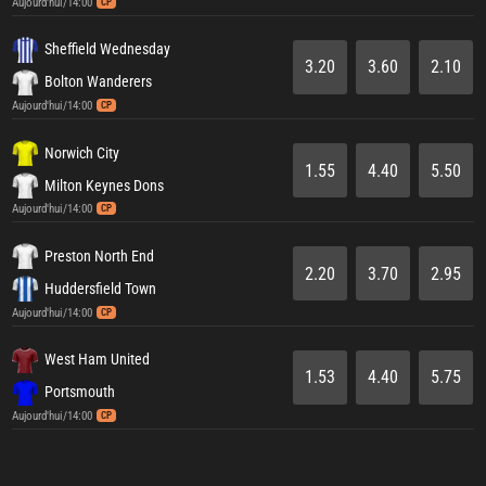
Aujourd'hui/14:00
CP
Sheffield Wednesday
3.20
3.60
2.10
Bolton Wanderers
Aujourd'hui/14:00
CP
Norwich City
1.55
4.40
5.50
Milton Keynes Dons
Aujourd'hui/14:00
CP
Preston North End
2.20
3.70
2.95
Huddersfield Town
Aujourd'hui/14:00
CP
West Ham United
1.53
4.40
5.75
Portsmouth
Aujourd'hui/14:00
CP