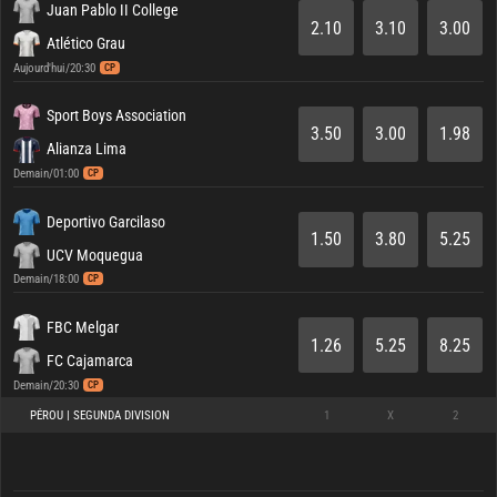
Juan Pablo II College
2.10
3.10
3.00
Atlético Grau
Aujourd'hui/20:30
CP
Sport Boys Association
3.50
3.00
1.98
Alianza Lima
Demain/01:00
CP
Deportivo Garcilaso
1.50
3.80
5.25
UCV Moquegua
Demain/18:00
CP
FBC Melgar
1.26
5.25
8.25
FC Cajamarca
Demain/20:30
CP
PÉROU | SEGUNDA DIVISION
1
X
2