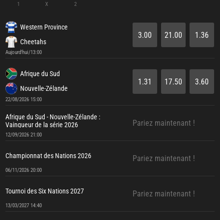
1
X
2
Western Province
3.00
21.00
1.36
Cheetahs
Aujourd'hui/13:00
Afrique du Sud
1.31
17.50
3.60
Nouvelle-Zélande
22/08/2026 15:00
Afrique du Sud - Nouvelle-Zélande :
Pariez maintenant !
Vainqueur de la série 2026
12/09/2026 21:00
Championnat des Nations 2026
Pariez maintenant !
06/11/2026 20:00
Tournoi des Six Nations 2027
Pariez maintenant !
13/03/2027 14:40