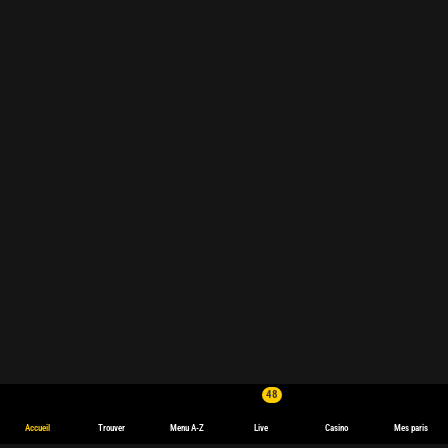
48
Accueil
Trouver
Menu A-Z
Live
Casino
Mes paris