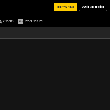
Inscrivez-vous
Ouvrir une session
eSports
Créer Son Pari+
Media
Choisissez une compétition
Choisissez
dans la liste
des
compétitions
en live pour
afficher le
media.