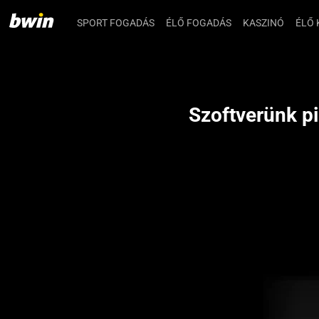
SPORT FOGADÁS
ÉLŐ FOGADÁS
KASZINÓ
ÉLŐ 
Szoftverünk pi