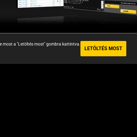
le most a "Letöltés most" gombra kattintva.
LETÖLTÉS MOST