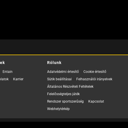
kek
Rólunk
Entain
Adatvédelmi értesítő
Cookie értesítő
olatok
Karrier
Sütik beállításai
Felhasználói irányelvek
Általános Részvételi Feltételek
Felelősségteljes játék
Rendszer sportszerűség
Kapcsolat
Webhelytérkép
ly egy a C92636 cégszámmal Máltán bejegyzett társaság.