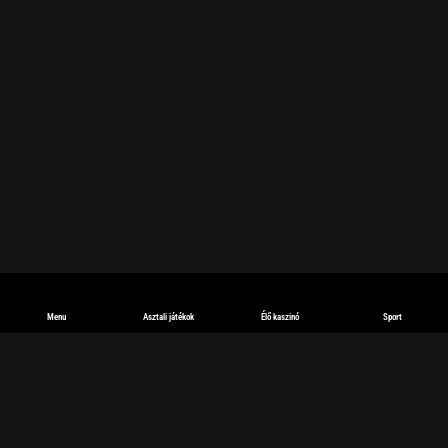
Menu
Asztali játékok
Élő kaszinó
Sport
English
Deutsch
Español
español
(Latinoamérica)
Français
polski
Magyar
български