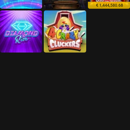
€ 1,444,580.68