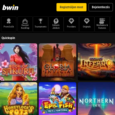
Regisztráljon most
Bejelentkezés
Kaszinó
Exkluzív
Mechanics &
Promóciók
Tournaments
Providers
Originals
Ú
Kezdőlap
Játékok
Features
Quickspin