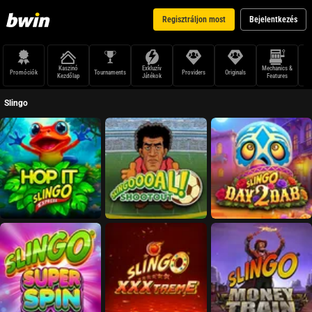
Regisztráljon most
Bejelentkezés
Kaszinó
Exkluzív
Mechanics &
Promóciók
Tournaments
Providers
Originals
Ú
Kezdőlap
Játékok
Features
Slingo