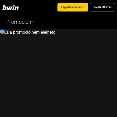
Regisztráljon most
Bejelentkezés
Promócióim
Ez a promóció nem elérhető.