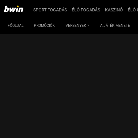
SPORT FOGADÁS
ÉLŐ FOGADÁS
KASZINÓ
ÉLŐ 
FŐOLDAL
PROMÓCIÓK
VERSENYEK
A JÁTÉK MENETE