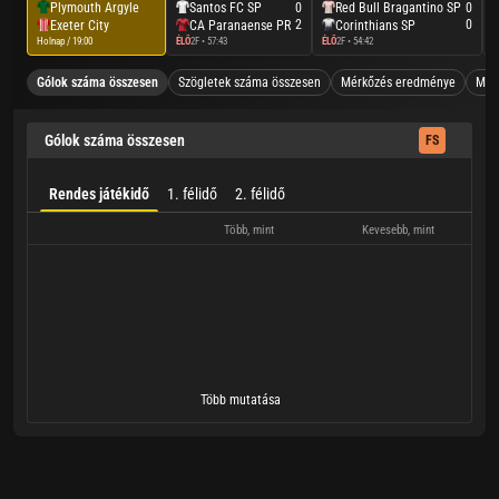
Plymouth Argyle
Santos FC SP
Red Bull Bragantino SP
0
0
2
0
Exeter City
CA Paranaense PR
Corinthians SP
Holnap / 19:00
ÉLŐ
2F • 57:43
ÉLŐ
2F • 54:42
É
Gólok száma összesen
Szögletek száma összesen
Mérkőzés eredménye
Mind
Gólok száma összesen
FS
Rendes játékidő
1. félidő
2. félidő
Több, mint
Kevesebb, mint
Több mutatása