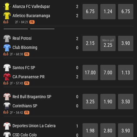
Alianza FC Valledupar
2
6.75
1.24
6.75
Atletico Bucaramanga
2
2F • 84:21
ÉLŐ
FS
Real Potosi
2
Nincs gól
2.15
3.90
2.25
Club Blooming
0
2F • 68:38
ÉLŐ
FS
Santos FC SP
0
17.00
7.00
1.13
CA Paranaense PR
2
2F • 57:43
ÉLŐ
FS
Red Bull Bragantino SP
0
3.25
1.90
3.50
Corinthians SP
0
2F • 54:42
ÉLŐ
FS
Deportes Union La Calera
1
1.98
2.80
3.90
CSD Colo Colo
0