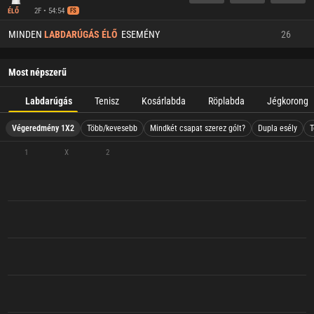
2F • 54:54
ÉLŐ
FS
MINDEN
LABDARÚGÁS ÉLŐ
ESEMÉNY
26
Most népszerű
Labdarúgás
Tenisz
Kosárlabda
Röplabda
Jégkorong
Végeredmény 1X2
Több/kevesebb
Mindkét csapat szerez gólt?
Dupla esély
T
1
X
2