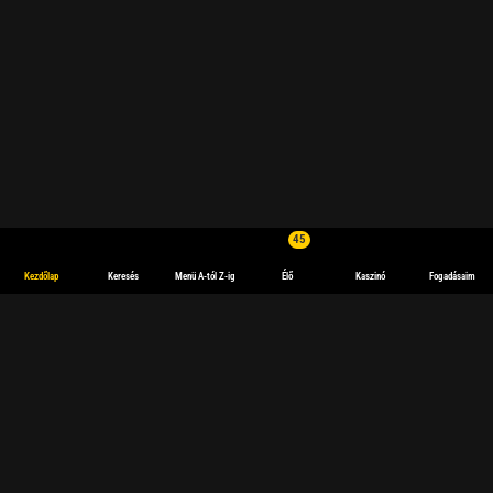
45
Kezdőlap
Keresés
Menü A-tól Z-ig
Élő
Kaszinó
Fogadásaim
Online sportfogadások