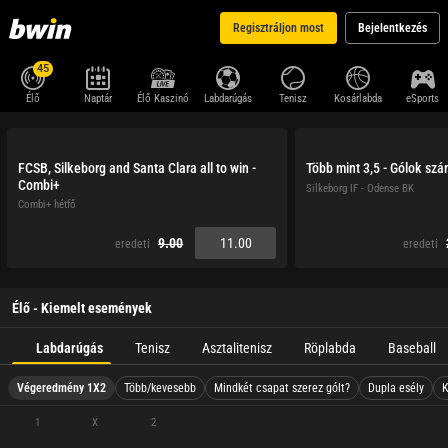
Regisztráljon most
Bejelentkezés
45
Élő
Naptár
Élő Kaszinó
Labdarúgás
Tenisz
Kosárlabda
eSports
FCSB, Silkeborg and Santa Clara all to win -
Több mint 3,5 - Gólok sz
Combi+
Silkeborg IF - Odense BK
Combi+ hétfő
9.00
11.00
eredeti
eredeti
Élő - Kiemelt események
Labdarúgás
Tenisz
Asztalitenisz
Röplabda
Baseball
Végeredmény 1X2
Több/kevesebb
Mindkét csapat szerez gólt?
Dupla esély
K
1
X
2