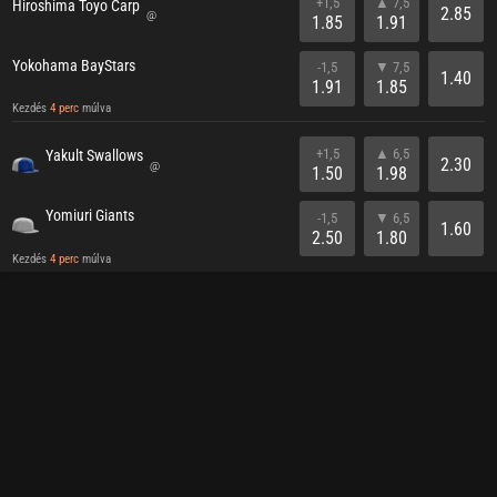
+1,5
▲ 7,5
Hiroshima Toyo Carp
2.85
@
1.85
1.91
Yokohama BayStars
-1,5
▼ 7,5
1.40
1.91
1.85
Kezdés
4 perc
múlva
+1,5
▲ 6,5
Yakult Swallows
2.30
@
1.50
1.98
Yomiuri Giants
-1,5
▼ 6,5
1.60
2.50
1.80
Kezdés
4 perc
múlva