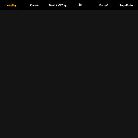
Kezdőlap
Keresés
Menü A-tól Z-ig
Élő
Kaszinó
Fogadásaim
English
Deutsch
Español
español
(Latinoamérica)
Français
polski
Magyar
български
Sport
Online fogadás
Élő fogadások
Labdarúgás
Tenisz
Kosárlabda
Bajnokok Ligája
Formula 1
Premier League
Játssz Most