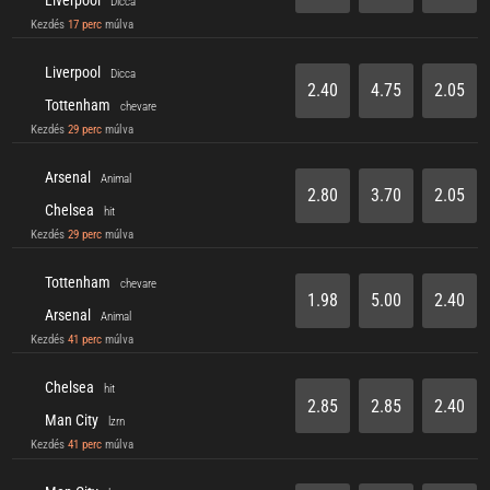
Dicca
Kezdés
17 perc
múlva
Liverpool
Dicca
2.40
4.75
2.05
Tottenham
chevare
Kezdés
29 perc
múlva
Arsenal
Animal
2.80
3.70
2.05
Chelsea
hit
Kezdés
29 perc
múlva
Tottenham
chevare
1.98
5.00
2.40
Arsenal
Animal
Kezdés
41 perc
múlva
Chelsea
hit
2.85
2.85
2.40
Man City
lzrn
Kezdés
41 perc
múlva