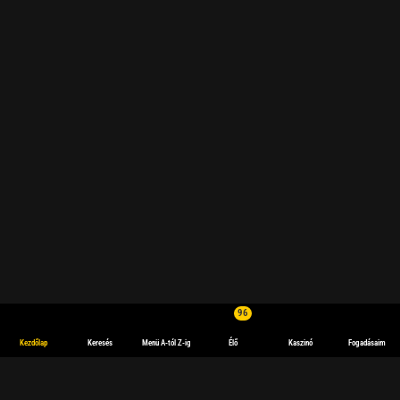
96
Kezdőlap
Keresés
Menü A-tól Z-ig
Élő
Kaszinó
Fogadásaim