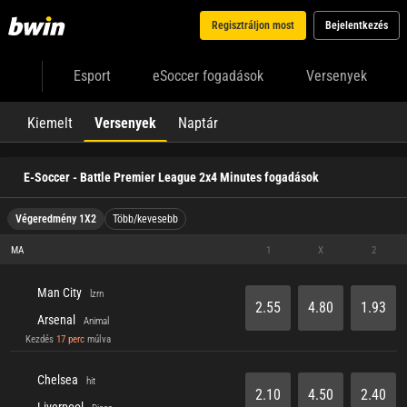
Regisztráljon most
Bejelentkezés
Esport
eSoccer fogadások
Versenyek
Kiemelt
Versenyek
Naptár
E-Soccer - Battle Premier League 2x4 Minutes fogadások
Végeredmény 1X2
Több/kevesebb
MA
1
X
2
Man City
lzrn
2.55
4.80
1.93
Arsenal
Animal
Kezdés
17 perc
múlva
Chelsea
hit
2.10
4.50
2.40
Liverpool