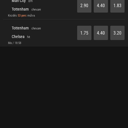
Man City
lzrn
2.90
4.40
1.83
Tottenham
chevare
Kezdés
53 perc
múlva
Tottenham
chevare
1.75
4.40
3.20
Chelsea
hit
Ma / 18:58