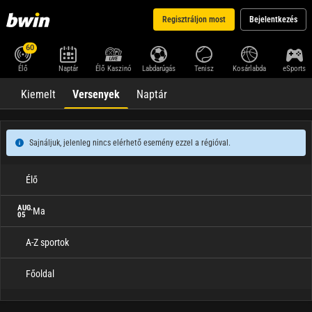
Regisztráljon most
Bejelentkezés
60
Élő
Naptár
Élő Kaszinó
Labdarúgás
Tenisz
Kosárlabda
eSports
Kiemelt
Versenyek
Naptár
Sajnáljuk, jelenleg nincs elérhető esemény ezzel a régióval.
Élő
AUG.
Ma
05
A-Z sportok
Főoldal