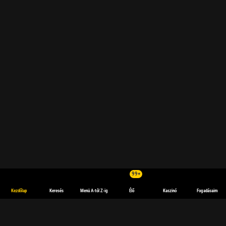
99+
Kezdőlap
Keresés
Menü A-tól Z-ig
Élő
Kaszinó
Fogadásaim