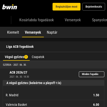
Regisztráljon most
Bejelentkezés
Kosárlabda fogadások
Versenyek
Spanyolo
Kiemelt
Versenyek
Naptár
Liga ACB fogadások
Végső győztes
Csapatok
1
SZERDA - 2027. 06. 30.
ACB 2026/27
Minden fogadás
2027. 06. 30. 18:30
A végső győztes (beleértve a playoff-t is)
R. Madrid
1.50
Valencia Basket
6.00