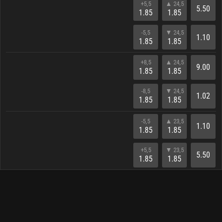
+5,5
▲ 24,5
5.50
1.85
1.85
-5,5
▼ 24,5
1.10
1.85
1.85
+8,5
▲ 24,5
9.00
1.85
1.85
-8,5
▼ 24,5
1.02
1.85
1.85
-5,5
▲ 23,5
1.10
1.85
1.85
+5,5
▼ 23,5
5.50
1.85
1.85