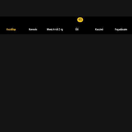
45
Kezdőlap
Keresés
Menü A-tól Z-ig
Élő
Kaszinó
Fogadásaim
English
Deutsch
Español
español
(Latinoamérica)
Français
polski
Magyar
български
Sport
Online fogadás
Élő fogadások
Labdarúgás
Tenisz
Kosárlabda