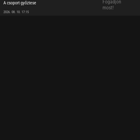
Fogadjon
A csoport győztese
most!
2026. 08. 10. 17:15