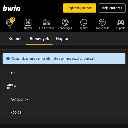
Regisztráljon most
Bejelentkezés
48
Élő
Naptár
Élő Kaszinó
Labdarúgás
Tenisz
Kosárlabda
eSports
Kiemelt
Versenyek
Naptár
Sajnáljuk, jelenleg nincs elérhető esemény ezzel a régióval.
Élő
AUG.
Ma
06
A-Z sportok
Főoldal