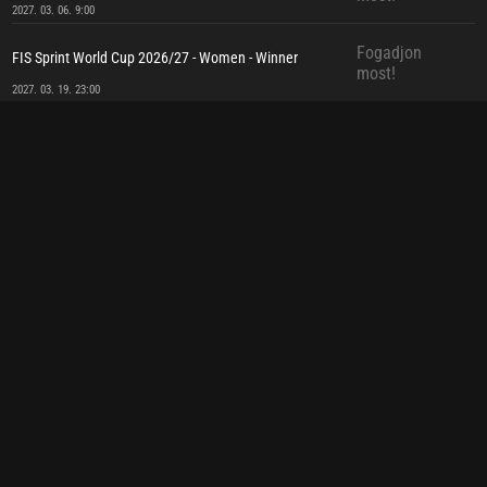
2027. 03. 06. 9:00
Fogadjon
FIS Sprint World Cup 2026/27 - Women - Winner
most!
2027. 03. 19. 23:00