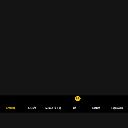
61
Kezdőlap
Keresés
Menü A-tól Z-ig
Élő
Kaszinó
Fogadásaim