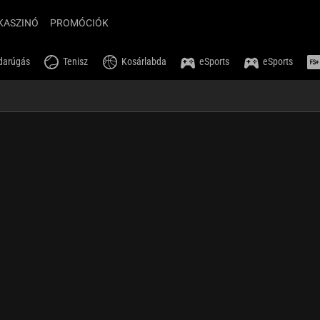
KASZINÓ
PROMÓCIÓK
darúgás
Tenisz
Kosárlabda
eSports
eSports
adások
Versenyek
Egyesült Királyság
BBC Sports Personalit
of the Year fogadások