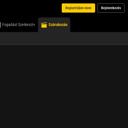
Regisztráljon most
Bejelentkezés
Fogadást Szerkeszt+
Szórakozás
y of the Year
Média
Válasszon egy eseményt...
Válassza a
az
élő események
listájából a
közvetítés
megtekintéséhez.
Fogadószelvény
Fogadásaim