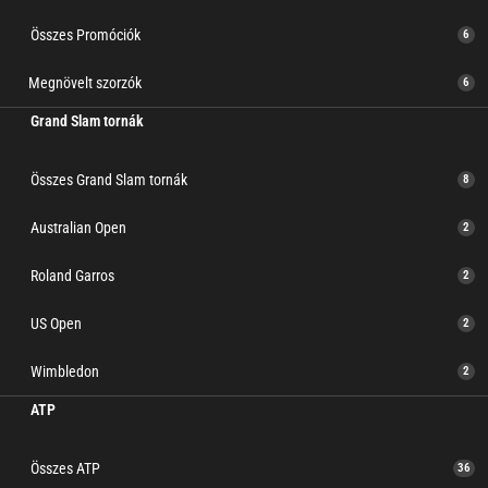
Összes Promóciók
6
Megnövelt szorzók
6
Grand Slam tornák
Összes Grand Slam tornák
8
Australian Open
2
Roland Garros
2
US Open
2
Wimbledon
2
ATP
Összes ATP
36