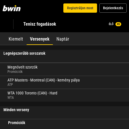
Regisztráljon most
Bejelentkezés
Tenisz fogadások
ÉLŐ
45
Kiemelt
Versenyek
Naptár
Legnépszerűbb sorozatok
Megnövelt szorzók
Promóciók
ATP Masters - Montreal (CAN) - kemény pálya
ATP
WTA 1000 Toronto (CAN) - Hard
WTA
Minden verseny
Promóciók