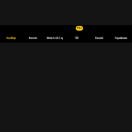
99+
Kezdőlap
Keresés
Menü A-tól Z-ig
Élő
Kaszinó
Fogadásaim
English
Deutsch
Español
español
(Latinoamérica)
Français
polski
Magyar
български
Sport