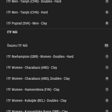
ITF Men - Tianjin (CHN) - Doubles - Hard
3
ITF Men - Tianjin (CHN) - Hard
6
ITF Poprad (SVK) - Men - Clay
8
ITF Női
Összes ITF Női
52
ITF Roehampton (GBR) - Women - Doubles - Hard
1
ITF Women - Chacabuco (ARG) - Clay
1
ITF Women - Chacabuco (ARG), Doubles - Clay
4
ITF Women - Hameenlinna (FIN) - Clay
1
ITF Women - Koksijde (BEL) - Doubles - Clay
2
ITF Women - Kursumlijska Banja (SRB) - Clay
7