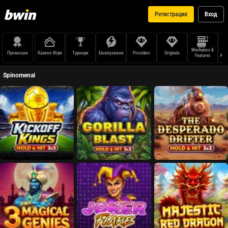
Регистрация
Вход
Mechanics &
Промоции
Казино Игри
Турнири
Ексклузивни
Providers
Originals
Features
Арк
Spinomenal