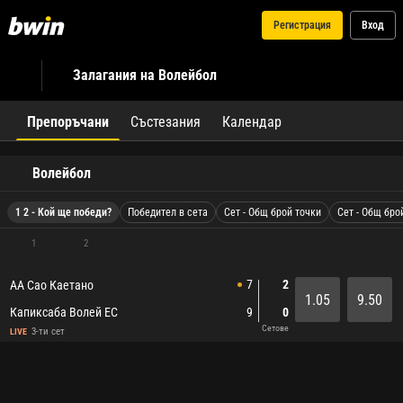
Регистрация
Вход
Залагания на Волейбол
Препоръчани
Състезания
Календар
Волейбол
1 2 - Кой ще победи?
Победител в сета
Сет - Общ брой точки
Сет - Общ бро
1
2
7
2
АА Сао Каетано
1.05
9.50
Капиксаба Волей ЕС
9
0
Сетове
3-ти сет
LIVE