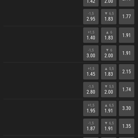
1.42
2.00
-1,5
▼ 6,5
1.77
2.95
1.83
+1,5
▲ 6
1.91
1.40
1.83
-1,5
▼ 6
1.91
3.00
2.00
+1,5
▲ 5,5
2.15
1.45
1.83
-1,5
▼ 5,5
1.74
2.80
2.00
+1,5
▲ 6,5
3.30
1.95
1.91
-1,5
▼ 6,5
1.35
1.87
1.91