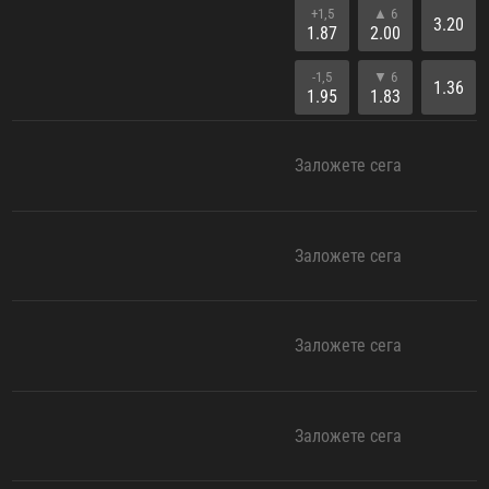
+1,5
▲ 6
3.20
1.87
2.00
-1,5
▼ 6
1.36
1.95
1.83
Заложете сега
Заложете сега
Заложете сега
Заложете сега