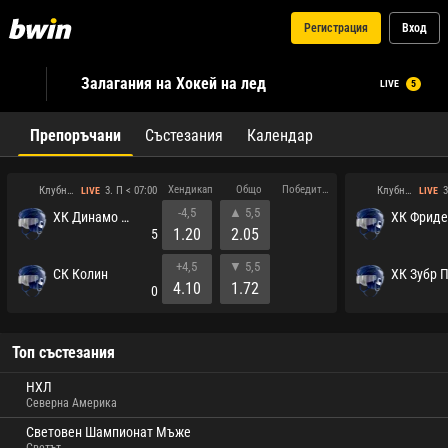
Регистрация
Вход
Залагания на Хокей на лед
LIVE
5
Препоръчани
Състезания
Календар
Хендикап
Общо
Победител
Клубни приятелски мачове
Клубни приятелски мачове
3. П < 07:00
3
LIVE
LIVE
-4,5
▲ 5,5
ХК Динамо Пардубице
1.20
2.05
5
+4,5
▼ 5,5
СК Колин
4.10
1.72
0
Топ състезания
НХЛ
Северна Америка
Световен Шампионат Мъже