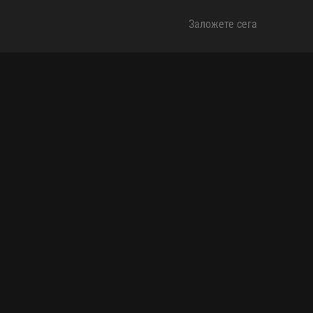
Заложете сега