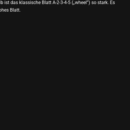
 ist das klassische Blatt A-2-3-4-5 („wheel”) so stark. Es
ohes Blatt.