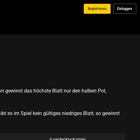
Registrieren
Einloggen
gewinnt das höchste Blatt nur den halben Pot,
Gibt es im Spiel kein gültiges niedriges Blatt, so gewinnt
4 verdeckte Karten