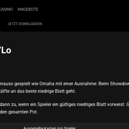
 CASINO
ANGEBOTE
JETZT DOWNLOADEN
/Lo
nauso gespielt wie Omaha mit einer Ausnahme: Beim Showdown 
lfte an das beste niedrige Blatt geht.
 dann zu, wenn ein Spieler ein gültiges niedriges Blatt vorweist. 
 den gesamten Pot.
Ausgeteilte Karten pro Spieler