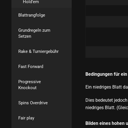
Hold'em
Blattrangfolge
Grundregeln zum
Setzen
Rake & Turniergebühr
Fast Forward
Bedingungen für ein 
Progressive
Ein niedriges Blatt d
Knockout
Dies bedeutet jedoch 
Spins Overdrive
niedriges Blatt. (Glei
Fair play
Bilden eines hohen u