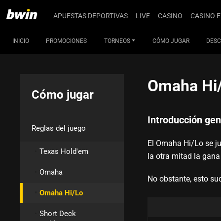
APUESTAS DEPORTIVAS
LIVE
CASINO
CASINO E
INICIO
PROMOCIONES
TORNEOS
CÓMO JUGAR
DESC
Omaha Hi
Cómo jugar
Introducción gen
Reglas del juego
El Omaha Hi/Lo se ju
Texas Hold'em
la otra mitad la gan
Omaha
No obstante, esto su
Omaha Hi/Lo
Short Deck