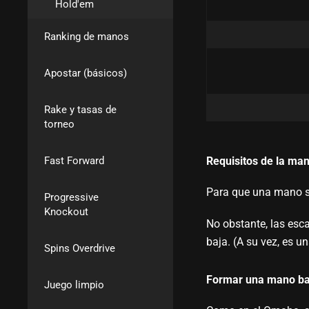
Hold'em
Ranking de manos
Apostar (básicos)
Rake y tasas de
torneo
Requisitos de la man
Fast Forward
Para que una mano se
Progressive
Knockout
No obstante, las esca
baja. (A su vez, es u
Spins Overdrive
Formar una mano baj
Juego limpio