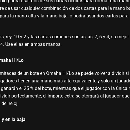
lo podrá usar dos de sus cartas ocultas para formar una mano
ibre de usar cualquier combinación de dos cartas para la mano b
para la mano alta y la mano baja, o podrá usar dos cartas para 
as, rey, 10 y 2 y las cartas comunes son as, as, 7, 6 y 4, su mejor
 y 4. Use el as en ambas manos.
Omaha Hi/Lo
mitades de un bote en Omaha Hi/Lo se puede volver a dividir si
jugadores tienen una mano más alta equivalente y solo un juga
ganarán el 25 % del bote, mientras que el jugador con la única
ividir perfectamente, el importe extra se otorgará al jugador que
del reloj.
 y en la baja