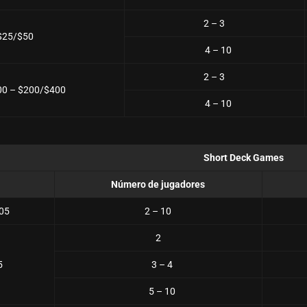
2 – 3
$25/$50
4 – 10
2 – 3
00 – $200/$400
4 – 10
Short Deck Games
Número de jugadores
,05
2 – 10
2
5
3 – 4
5 – 10