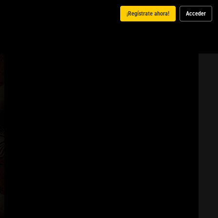
¡Regístrate ahora!
Acceder