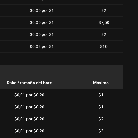
$0,05 por $1
$2
$0,05 por $1
$7,50
$0,05 por $1
$2
$0,05 por $1
$10
Rake / tamaño del bote
Máximo
$0,01 por $0,20
$1
$0,01 por $0,20
$1
$0,01 por $0,20
$2
$0,01 por $0,20
$3