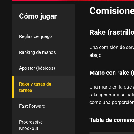
Comisiones
Cómo jugar
Rake (rastrillo
Reglas del juego
Una comisión de serv
Ranking de manos
abajo.
Apostar (básicos)
Mano con rake (
Rake y tasas de
Una mano en la que a)
torneo
rake generado se calc
como una porporción 
Fast Forward
Tabla de comisi
Progressive
Knockout