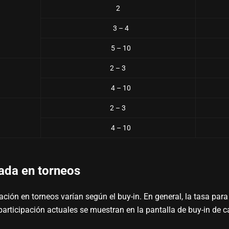
2
3 – 4
5 – 10
2 – 3
4 – 10
2 – 3
4 – 10
ada en torneos
ación en torneos varían según el buy-in. En general, la tasa para 
participación actuales se muestran en la pantalla de buy-in de c