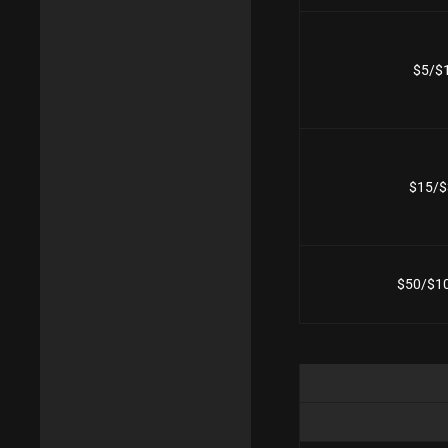
$5/$
$15/$
$50/$1