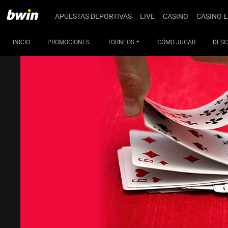
APUESTAS DEPORTIVAS
LIVE
CASINO
CASINO E
INICIO
PROMOCIONES
TORNEOS
CÓMO JUGAR
DESC