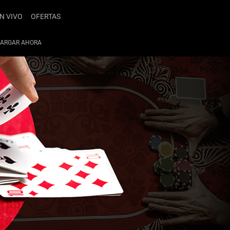
N VIVO
OFERTAS
ARGAR AHORA