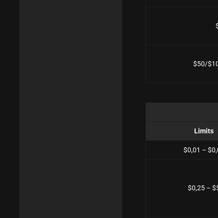
$50/$1
Limits
$0,01 – $0
$0,25 – $