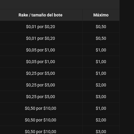
Rake / tamaño del bote
Máximo
$0,01 por $0,20
$0,50
$0,01 por $0,20
$0,50
$0,05 por $1,00
$1,00
$0,05 por $1,00
$1,00
$0,25 por $5,00
$1,00
$0,25 por $5,00
$2,00
$0,25 por $5,00
$3,00
$0,50 por $10,00
$1,00
$0,50 por $10,00
$2,00
$0,50 por $10,00
$3,00