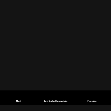
Menü
Jetzt Spielen
Herunterladen
Promotions