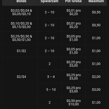
Blinds
Spielerzahl
Pot-Größe
Maximum
$0,02/$0,04 &
$0,01 pro
2 – 10
$0,50
$0,05/$0,10
$0,20
$0,10/$0,20 &
$0,01 pro
2 – 10
$0,50
$0,15/$0,30
$0,20
$0,25/$0,50 &
$0,05 pro
2 – 10
$1,00
$0,50/$1,00
$1,00
$0,05 pro
$1/$2
2 – 10
$1,00
$1,00
$0,25 pro
2
$1,00
$5,00
$0,25 pro
$2/$4
3 – 4
$2,00
$5,00
$0,25 pro
5 – 10
$3,00
$5,00
$0,50 pro
2
$1,00
$10,00