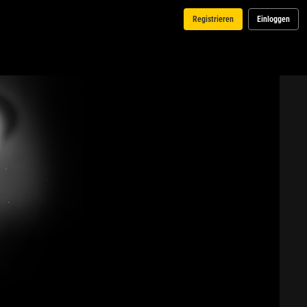
Registrieren
Einloggen