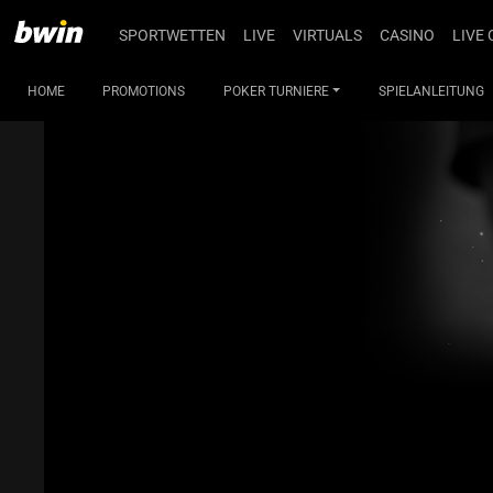
SPORTWETTEN
LIVE
VIRTUALS
CASINO
LIVE
HOME
PROMOTIONS
POKER TURNIERE
SPIELANLEITUNG