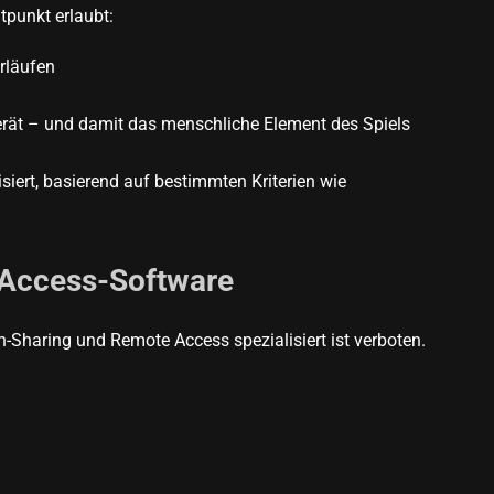
tpunkt erlaubt:
rläufen
 berät – und damit das menschliche Element des Spiels
siert, basierend auf bestimmten Kriterien wie
-Access-Software
-Sharing und Remote Access spezialisiert ist verboten.