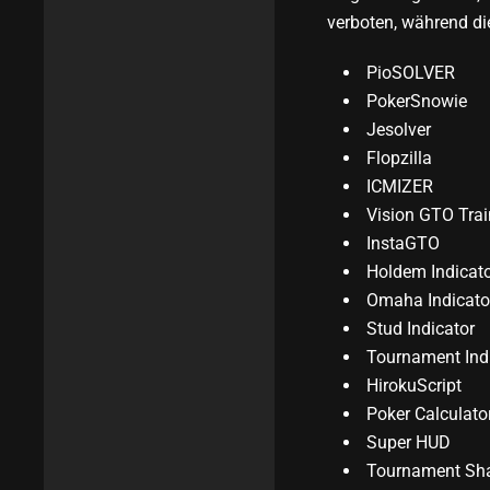
verboten, während die
PioSOLVER
PokerSnowie
Jesolver
Flopzilla
ICMIZER
Vision GTO Trai
InstaGTO
Holdem Indicat
Omaha Indicato
Stud Indicator
Tournament Ind
HirokuScript
Poker Calculato
Super HUD
Tournament Sh