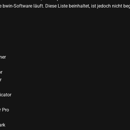
 bwin-Software läuft. Diese Liste beinhaltet, ist jedoch nicht be
ner
or
r
icator
r Pro
ark