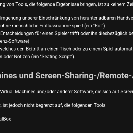
g von Tools, die folgende Ergebnisse bringen, ist zu keinem Zei
 Umgehung unserer Einschränkung von herunterladbaren Handve
 ohne menschliche Einflussnahme spielt (ein "Bot")
 Entscheidungen für einen Spieler trifft oder ihn diesbezüglich
tenz-Software)
welches den Beitritt an einen Tisch oder zu einem Spiel automati
en oder Notizen (ein "Seating Script").
hines und Screen-Sharing-/Remote
irtual Machines und/oder anderer Software, die sich auf Screen
, ist jedoch nicht begrenzt auf, die folgenden Tools:
alBox