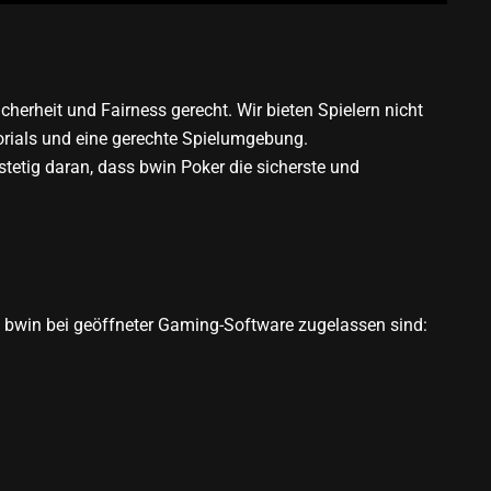
herheit und Fairness gerecht. Wir bieten Spielern nicht
rials und eine gerechte Spielumgebung.
stetig daran, dass bwin Poker die sicherste und
ei bwin bei geöffneter Gaming-Software zugelassen sind: