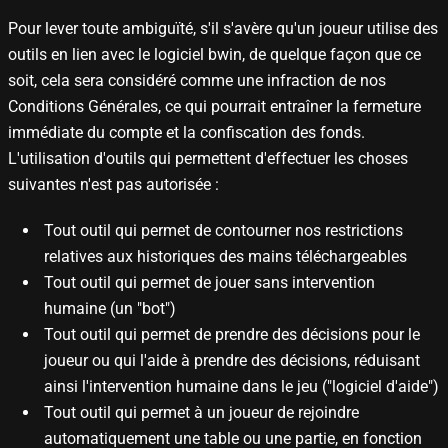
Pour lever toute ambiguïté, s'il s'avère qu'un joueur utilise des
outils en lien avec le logiciel bwin, de quelque façon que ce
soit, cela sera considéré comme une infraction de nos
Conditions Générales, ce qui pourrait entraîner la fermeture
immédiate du compte et la confiscation des fonds.
L'utilisation d'outils qui permettent d'effectuer les choses
suivantes n'est pas autorisée :
Tout outil qui permet de contourner nos restrictions
relatives aux historiques des mains téléchargeables
Tout outil qui permet de jouer sans intervention
humaine (un "bot")
Tout outil qui permet de prendre des décisions pour le
joueur ou qui l'aide à prendre des décisions, réduisant
ainsi l'intervention humaine dans le jeu ("logiciel d'aide")
Tout outil qui permet à un joueur de rejoindre
automatiquement une table ou une partie, en fonction