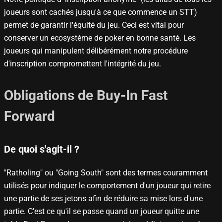
joueurs sont cachés jusqu'à ce que commence un STT)
permet de garantir l'équité du jeu. Ceci est vital pour
conserver un ecosystème de poker en bonne santé. Les
joueurs qui manipulent délibérément notre procédure
d'inscription compromettent l'intégrité du jeu.
Obligations de Buy-In Fast
Forward
De quoi s'agit-il ?
"Ratholing" ou "Going South" sont des termes couramment
utilisés pour indiquer le comportement d'un joueur qui retire
une partie de ses jetons afin de réduire sa mise lors d'une
partie. C'est ce qu'il se passe quand un joueur quitte une