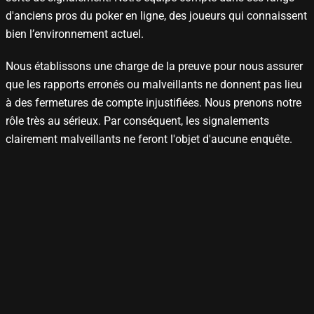
d'anciens pros du poker en ligne, des joueurs qui connaissent
bien l’environnement actuel.
Nous établissons une charge de la preuve pour nous assurer
que les rapports erronés ou malveillants ne donnent pas lieu
à des fermetures de compte injustifiées. Nous prenons notre
rôle très au sérieux. Par conséquent, les signalements
clairement malveillants ne feront l'objet d'aucune enquête.