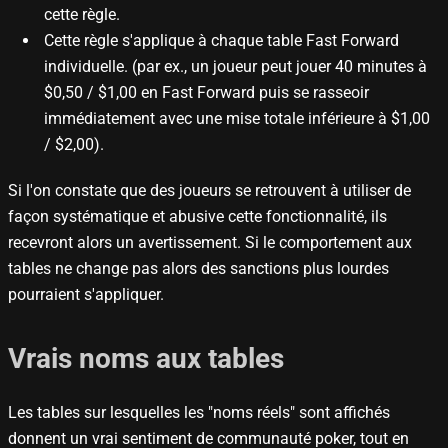
cette règle.
Cette règle s'applique à chaque table Fast Forward
individuelle. (par ex., un joueur peut jouer 40 minutes à
$0,50 / $1,00 en Fast Forward puis se rasseoir
immédiatement avec une mise totale inférieure à $1,00
/ $2,00).
Si l'on constate que des joueurs se retrouvent à utiliser de
façon systématique et abusive cette fonctionnalité, ils
recevront alors un avertissement. Si le comportement aux
tables ne change pas alors des sanctions plus lourdes
pourraient s'appliquer.
Vrais noms aux tables
Les tables sur lesquelles les "noms réels" sont affichés
donnent un vrai sentiment de communauté poker, tout en