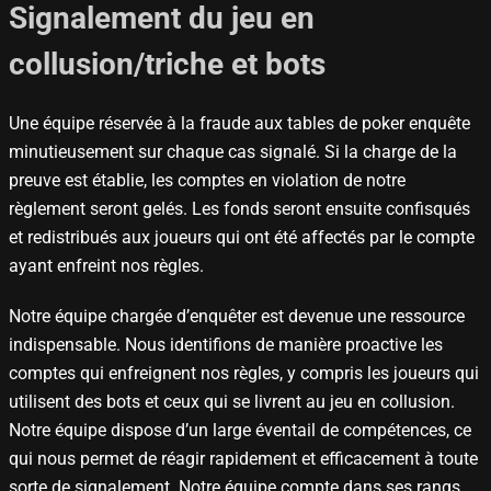
Signalement du jeu en
collusion/triche et bots
Une équipe réservée à la fraude aux tables de poker enquête
minutieusement sur chaque cas signalé. Si la charge de la
preuve est établie, les comptes en violation de notre
règlement seront gelés. Les fonds seront ensuite confisqués
et redistribués aux joueurs qui ont été affectés par le compte
ayant enfreint nos règles.
Notre équipe chargée d’enquêter est devenue une ressource
indispensable. Nous identifions de manière proactive les
comptes qui enfreignent nos règles, y compris les joueurs qui
utilisent des bots et ceux qui se livrent au jeu en collusion.
Notre équipe dispose d’un large éventail de compétences, ce
qui nous permet de réagir rapidement et efficacement à toute
sorte de signalement. Notre équipe compte dans ses rangs