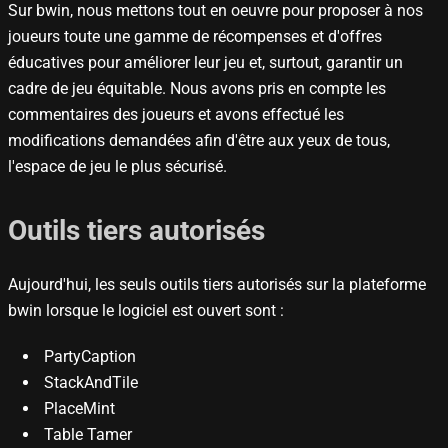
Règles de base pour miser
Sur bwin, nous mettons tout en oeuvre pour proposer à nos
joueurs toute une gamme de récompenses et d'offres
Rake & Frais de participation au tournoi
éducatives pour améliorer leur jeu et, surtout, garantir un
cadre de jeu équitable. Nous avons pris en compte les
Fast Forward
commentaires des joueurs et avons effectué les
modifications demandées afin d'être aux yeux de tous,
Progressive Knockout
l'espace de jeu le plus sécurisé.
Spins Overdrive
Outils tiers autorisés
Fair play
Aujourd'hui, les seuls outils tiers autorisés sur la plateforme
bwin lorsque le logiciel est ouvert sont :
All-in Cashout
PartyCaption
Run It Twice
StackAndTile
PlaceMint
Poker Dollars (P$)
Table Tamer