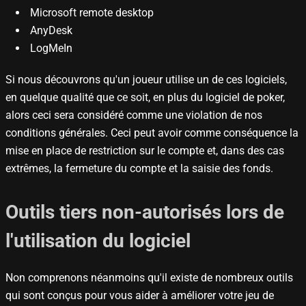
Microsoft remote desktop
AnyDesk
LogMeIn
Si nous découvrons qu'un joueur utilise un de ces logiciels,
en quelque qualité que ce soit, en plus du logiciel de poker,
alors ceci sera considéré comme une violation de nos
conditions générales. Ceci peut avoir comme conséquence la
mise en place de restriction sur le compte et, dans des cas
extrêmes, la fermeture du compte et la saisie des fonds.
Outils tiers non-autorisés lors de
l'utilisation du logiciel
Non comprenons néanmoins qu'il existe de nombreux outils
qui sont conçus pour vous aider à améliorer votre jeu de