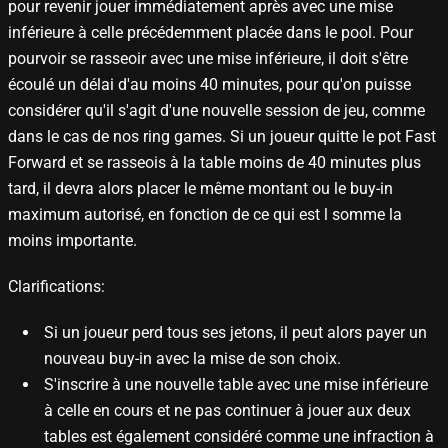
pour revenir jouer immédiatement après avec une mise
inférieure à celle précédemment placée dans le pool. Pour
pourvoir se rasseoir avec une mise inférieure, il doit s'être
écoulé un délai d'au moins 40 minutes, pour qu'on puisse
considérer qu'il s'agit d'une nouvelle session de jeu, comme
dans le cas de nos ring games. Si un joueur quitte le pot Fast
Forward et se rasseois à la table moins de 40 minutes plus
tard, il devra alors placer le même montant ou le buy-in
maximum autorisé, en fonction de ce qui est l somme la
moins importante.
Clarifications:
Si un joueur perd tous ses jetons, il peut alors payer un
nouveau buy-in avec la mise de son choix.
S'inscrire à une nouvelle table avec une mise inférieure
à celle en cours et ne pas continuer à jouer aux deux
tables est également considéré comme une infraction à