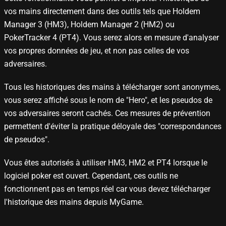
vos mains directement dans des outils tels que Holdem
Manager 3 (HM3), Holdem Manager 2 (HM2) ou
PokerTracker 4 (PT4). Vous serez alors en mesure d'analyser
vos propres données de jeu, et non pas celles de vos
adversaires.
Tous les historiques des mains à télécharger sont anonymes,
vous serez affiché sous le nom de "Hero", et les pseudos de
vos adversaires seront cachés. Ces mesures de prévention
permettent d'éviter la pratique déloyale des "correspondances
de pseudos".
Vous êtes autorisés à utiliser HM3, HM2 et PT4 lorsque le
logiciel poker est ouvert. Cependant, ces outils ne
fonctionnent pas en temps réel car vous devez télécharger
l'historique des mains depuis MyGame.