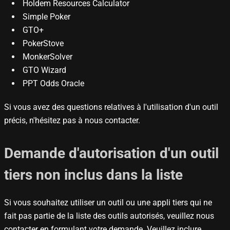
Holdem Resources Calculator
Simple Poker
GTO+
PokerStove
MonkerSolver
GTO Wizard
PPT Odds Oracle
Si vous avez des questions relatives à l'utilisation d'un outil
précis, n'hésitez pas à nous contacter.
Demande d'autorisation d'un outil
tiers non inclus dans la liste
Si vous souhaitez utiliser un outil ou une appli tiers qui ne
fait pas partie de la liste des outils autorisés, veuillez nous
contacter en formulant votre demande. Veuillez inclure