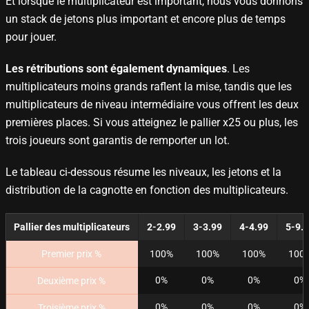
Et lorsque le multiplicateur est important, nous vous donnons
un stack de jetons plus important et encore plus de temps
Fair play
pour jouer.
All-in Cashout
Les rétributions sont également dynamiques
. Les
multiplicateurs moins grands raflent la mise, tandis que les
Run It Twice
multiplicateurs de niveau intermédiaire vous offrent les deux
premières places. Si vous atteignez le pallier x25 ou plus, les
Poker Dollars (P$)
trois joueurs sont garantis de remporter un lot.
Le tableau ci-dessous résume les niveaux, les jetons et la
distribution de la cagnotte en fonction des multiplicateurs.
Pallier des multiplicateurs
2-2.99
3-3.99
4-4.99
5-9.
Premier prix %
100%
100%
100%
100
0%
0%
0%
0%
Deuxième prix %
0%
0%
0%
0%
Troisième prix %