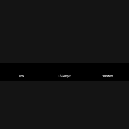
Menu
Téléchargez
Promotions
English
Deutsch
Español
español
(Latinoamérica)
Français
polski
Magyar
български