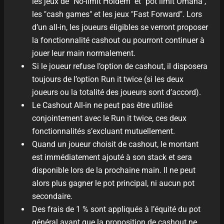
les jeux de "No-limit Holdem" et "pot limit Omaha",
les "cash games" et les jeux "Fast Forward". Lors
d’un all-in, les joueurs éligibles se verront proposer
la fonctionnalité cashout ou pourront continuer à
jouer leur main normalement.
Si le joueur refuse l’option de cashout, il disposera
toujours de l’option Run it twice (si les deux
joueurs ou la totalité des joueurs sont d’accord).
Le Cashout All-in ne peut pas être utilisé
conjointement avec le Run it twice, ces deux
fonctionnalités s’excluant mutuellement.
Quand un joueur choisit de cashout, le montant
est immédiatement ajouté à son stack et sera
disponible lors de la prochaine main. Il ne peut
alors plus gagner le pot principal, ni aucun pot
secondaire.
Des frais de 1 % sont appliqués à l’équité du pot
général avant que la proposition de cashout ne