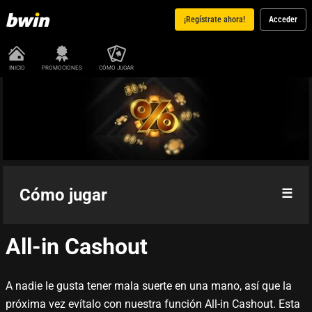
¡Regístrate ahora!
Acceder
INICIO
PROMOCIONES
CÓMO JUGAR
Cómo jugar
All-in Cashout
Reglas del juego
Ranking de manos
A nadie le gusta tener mala suerte en una mano, así que la
próxima vez evítalo con nuestra función All-in Cashout. Esta