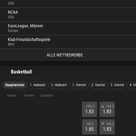
USA
NCAA
USA
EuroLeague, Männer
Europa
Klub-Freundschaftsspiele
Welt
ALLE WETTBEWERBE
Basketball
Hauptwetten
1. Halbzeit
2. Halbzeit
1. Viertel
2. Viertel
3. Viertel
4. V
Spread
Gesamt
Siegwette
+38,5
▲ 144,5
1.83
1.83
-38,5
▼ 144,5
1.85
1.83