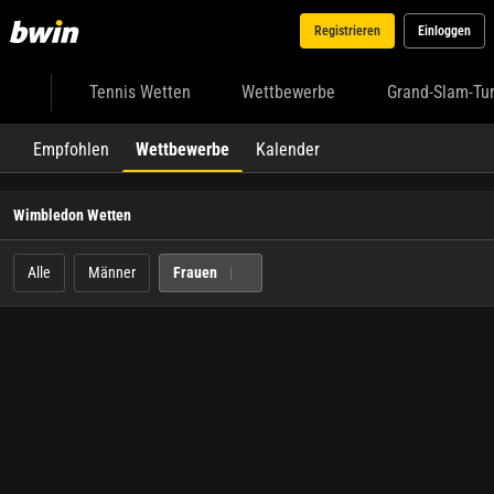
Registrieren
Einloggen
Tennis Wetten
Wettbewerbe
Grand-Slam-Tur
Empfohlen
Wettbewerbe
Kalender
Wimbledon Wetten
Alle
Männer
Frauen