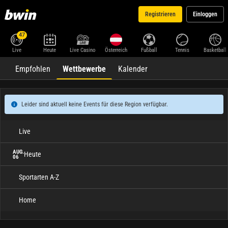
Registrieren
Einloggen
47
Live
Heute
Live Casino
Österreich
Fußball
Tennis
Basketball
Empfohlen
Wettbewerbe
Kalender
Leider sind aktuell keine Events für diese Region verfügbar.
Live
AUG.
Heute
06
Sportarten A-Z
Home