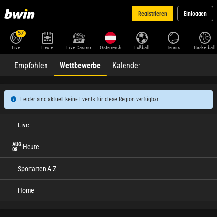
Registrieren
Einloggen
57
Live
Heute
Live Casino
Österreich
Fußball
Tennis
Basketball
Empfohlen
Wettbewerbe
Kalender
Leider sind aktuell keine Events für diese Region verfügbar.
Live
AUG.
Heute
08
Sportarten A-Z
Home