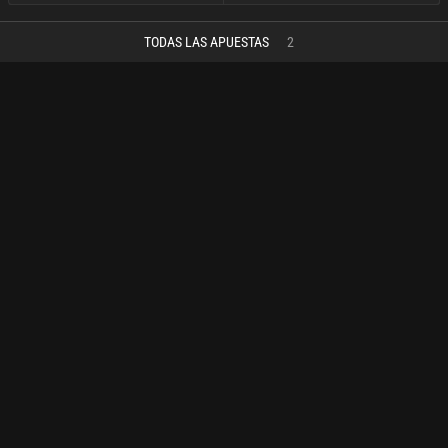
TODAS LAS APUESTAS
2