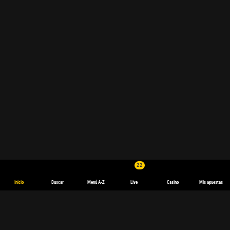
22
Inicio
Buscar
Menú A-Z
Live
Casino
Mis apuestas