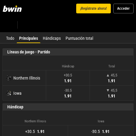
¡Regístrate ahora!
Acceder
Todo
Principales
Hándicaps
Puntuación total
Líneas de juego - Partido
Hándicap
Total
+30.5
▲ 45,5
Northern Illinois
1.91
1.91
-30.5
▼ 45,5
Iowa
1.91
1.91
Hándicap
Northern Illinois
Iowa
+30.5
-30.5
1.91
1.91