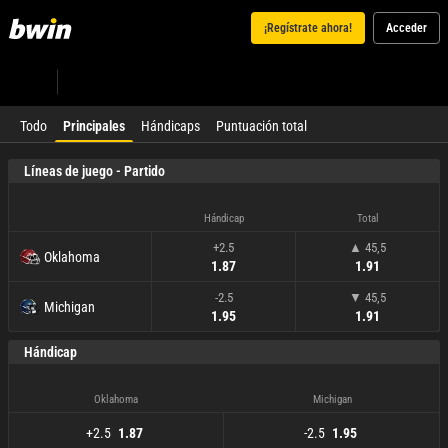
¡Regístrate ahora!
Acceder
Todo
Principales
Hándicaps
Puntuación total
Líneas de juego - Partido
Hándicap
Total
+2.5
▲ 45,5
Oklahoma
1.87
1.91
-2.5
▼ 45,5
Michigan
1.95
1.91
Hándicap
Oklahoma
Michigan
+2.5
-2.5
1.87
1.95