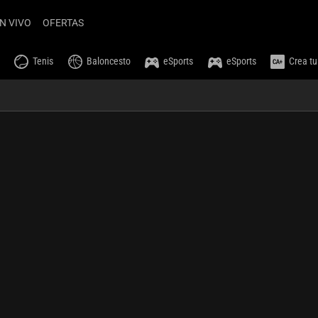
N VIVO
OFERTAS
Tenis
Baloncesto
eSports
eSports
Crea t