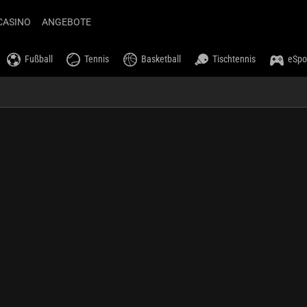
 CASINO
ANGEBOTE
Fußball
Tennis
Basketball
Tischtennis
eSpo