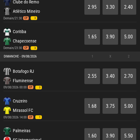
Clube do Remo
2.95
3.30
2.40
Atlético Mineiro
Demain/21:30
CP
3
Coritiba
1.65
3.90
5.00
Chapecoense
Demain/23:30
CP
3
DIMANCHE - 09/08/2026
1
X
2
Botafogo RJ
2.55
3.40
2.70
Fluminense
09/08/2026 00:00
CP
3
Cruzeiro
1.68
3.75
5.00
Mirassol FC
09/08/2026 14:00
CP
1
Palmeiras
1.60
3.90
5.50