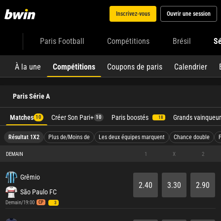
Inscrivez-vous
Ouvrir une session
Paris Football
Compétitions
Brésil
Sé
À la une
Compétitions
Coupons de paris
Calendrier
Paris Série A
Matches
Créer Son Pari+
Paris boostés
Grands vainqueur
10
10
18
Résultat 1X2
Plus de/Moins de
Les deux équipes marquent
Chance double
DEMAIN
1
X
2
Grêmio
2.40
3.30
2.90
São Paulo FC
Demain/19:00
CP
3