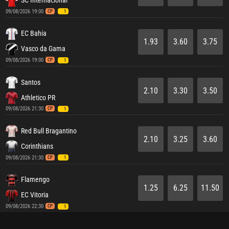
SC Internacional
09/08/2026 19:00
CP
1
EC Bahia
1.93
3.60
3.75
Vasco da Gama
09/08/2026 19:00
CP
1
Santos
2.10
3.30
3.50
Athletico PR
09/08/2026 21:30
CP
1
Red Bull Bragantino
2.10
3.25
3.60
Corinthians
09/08/2026 21:30
CP
1
Flamengo
1.25
6.25
11.50
EC Vitoria
09/08/2026 22:30
CP
1