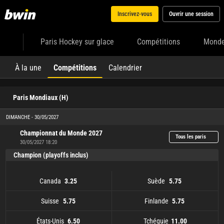
Inscrivez-vous
Ouvrir une session
Paris Hockey sur glace
Compétitions
Mond
À la une
Compétitions
Calendrier
Paris Mondiaux (H)
DIMANCHE - 30/05/2027
Championnat du Monde 2027
Tous les paris
30/05/2027 18:20
Champion (playoffs inclus)
Canada
Suède
3.25
5.75
Suisse
Finlande
5.75
5.75
États-Unis
Tchéquie
6.50
11.00